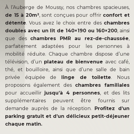
À l’Auberge de Moussy, nos chambres spacieuses,
de 15 à 20m²
, sont conçues pour offrir
confort et
détente
. Vous avez le choix entre des
chambres
doubles avec un lit de 140×190 ou 160×200
, ainsi
que des
chambres PMR au rez-de-chaussée
,
parfaitement adaptées pour les personnes à
mobilité réduite. Chaque chambre dispose d’une
télévision, d’un
plateau de bienvenue
avec café,
thé, et bouilloire, ainsi que d’une salle de bain
privée équipée de
linge de toilette
. Nous
proposons également des
chambres familiales
pour accueillir
jusqu’à 4 personnes
, et des lits
supplémentaires peuvent être fournis sur
demande auprès de la réception.
Profitez d’un
parking gratuit et d’un délicieux petit-déjeuner
chaque matin.